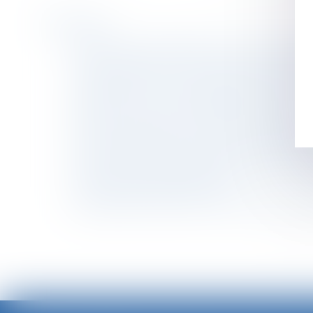
Historique
Action en responsabilité civile professionnell
Comment déclarer un VRP multicartes en DS
Congé parental : le salarié acquiert-il des co
Prouver une vie en concubinage est difficile
Incidences du projet de loi Egalim en matière
Pouvoir de direction : où se situe la frontièr
Cotisation patronale maladie : quels CTP util
Legs de la quotité disponible à un héritier et
Le contrat de mariage en bref
L’accident de ski au cours d’un séminaire peut 
<<