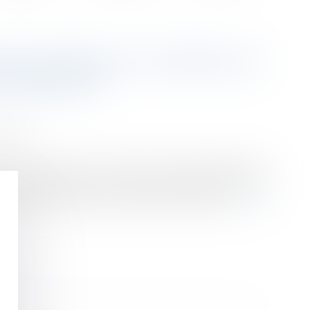
FESSIONNELLE CONTRE LES
 D’UNE SCP
ession
vent échapper à une action en responsabilité civile
ts sociales dès lors que chaque associé d’une SCP
dre de son exercice au sein de la société...
Lire la