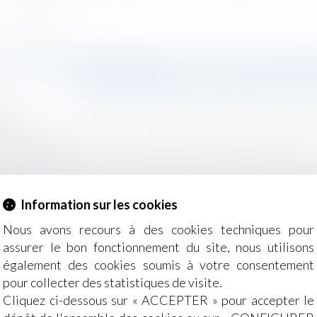
rs de l’associé d’une SCP
EN RESPONSABILITÉ CIVILE PRO
HÉRITIERS DE L’ASSOCIÉ
2018
e, des personnes et de leur patrimoine
/
Patrimoine et succ
z-actualite.fr
l’associé d’une société civile professionnelle (SCP) ne peu
ageable de leur auteur kinésithérapeute en cédant ses par
Information sur les cookies
ement des actes professionnels qu’il accomplit dans le ca
Nous avons recours à des cookies techniques pour
assurer le bon fonctionnement du site, nous utilisons
également des cookies soumis à votre consentement
pour collecter des statistiques de visite.
Cliquez ci-dessous sur « ACCEPTER » pour accepter le