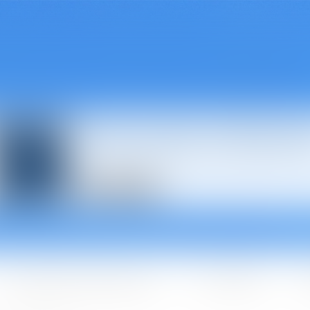
Avocats à Épina
Les domaines d'intervention
Les + BGBJ
A