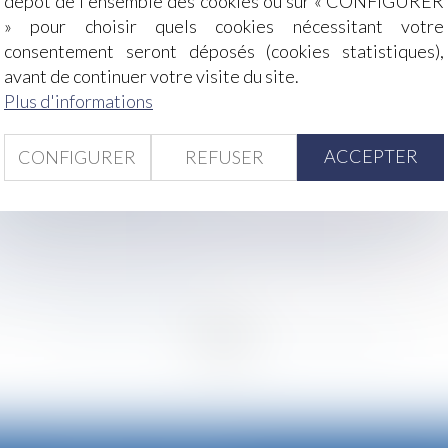
dépôt de l'ensemble des cookies ou sur « CONFIGURER
» pour choisir quels cookies nécessitant votre
consentement seront déposés (cookies statistiques),
e contre les héritiers de l’associé d’une SCP
avant de continuer votre visite du site.
N en 2019 ?
Plus d'informations
ngés payés ?
ACCEPTER
CONFIGURER
REFUSER
 de distribution et de concurrence
e du harcèlement moral ?
iser à partir de janvier 2019 pour les déclarations URSSAF
 interprétation de la clause bénéficiaire du contrat
être un accident du travail
<
...
231
232
233
234
235
236
237
...
>