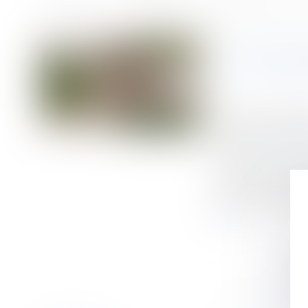
Accueil
Action en responsabilité civile professionnelle contre les héritie
Vous êtes ici :
ACTION 
Publié le :
24/10/
Droit de la famill
Source :
www.dallo
Les héritiers de 
pour le fait domm
répond personnell
suite