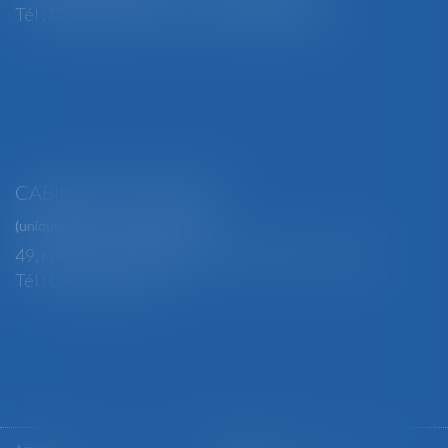
Tél : 03 29 82 29 04 - Fax : 03 29 64 06 84
CABINET SECONDAIRE
(uniquement sur rendez-vous)
49, rue Thiers - 88100 SAINT-DIÉ DES VOSGES
Tél : 03 29 56 15 98