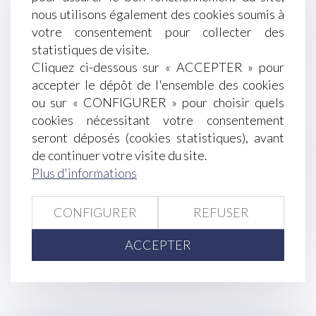
Succession : quelles règles pour les enfants,
nous utilisons également des cookies soumis à
petits-enfants et arrière-petits-enfants ?
votre consentement pour collecter des
Les mesures des Urssaf pour soutenir les
statistiques de visite.
employeurs et indépendants confrontés aux
Cliquez ci-dessous sur « ACCEPTER » pour
incendies
accepter le dépôt de l'ensemble des cookies
Un divorce favorise une «exhérédation» par
ou sur « CONFIGURER » pour choisir quels
testament
cookies nécessitant votre consentement
Le non-respect d’une procédure conventionnelle
seront déposés (cookies statistiques), avant
après le licenciement invalide-t-il ce dernier ?
de continuer votre visite du site.
Rentrée scolaire 2022 : quelles sont les règles
Plus d'informations
prévues par le Code du travail ?
Pouvoir d’achat : quelles sont les mesures de
CONFIGURER
REFUSER
soutien adoptées ?
ACCEPTER
<<
<
...
119
120
121
122
123
124
125
...
>
>>