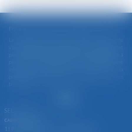
FORTES CHALEURS : MESURES DE PRÉVENTION ET ACTIONS DE L'INSPECTION DU TRAVAIL
Le changement climatique entraine la survenue de
vagues de chaleur plus fréquentes, plus longues et
plus intenses. Depuis la fin mai, la France fait face à
plusieurs épisodes caniculaires particulièrement
intenses, qui constituent un risque pour la
population générale, mais également pour les
travailleurs...
Lire la suite
SELARL BGBJ
CABINET PRINCIPAL
11 Place Edmond Henry - 88000 ÉPINAL