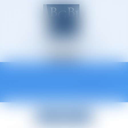
Avocats à Épinal
Ouvrir
le