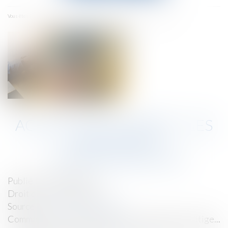
menu
Accueil
Achats sur internet : les droits des consommateurs
Vous êtes ici :
ACHATS SUR INTERNET : LES
DROITS DES
CONSOMMATEURS
Publié le :
02/09/2022
Droit de la consommation
Source :
www.economie.gouv.fr
Commande, livraison, délais de rétractation, litige...