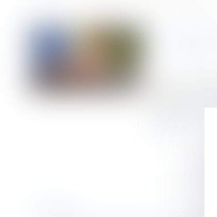
Accueil
Achat ou vente à un particulier sur internet : quels sont vos droits
Vous êtes ici :
ACHAT 
Publié le :
07/01/
Droit de la cons
Source :
www.fran
Attention : les ve
la suite
Historique