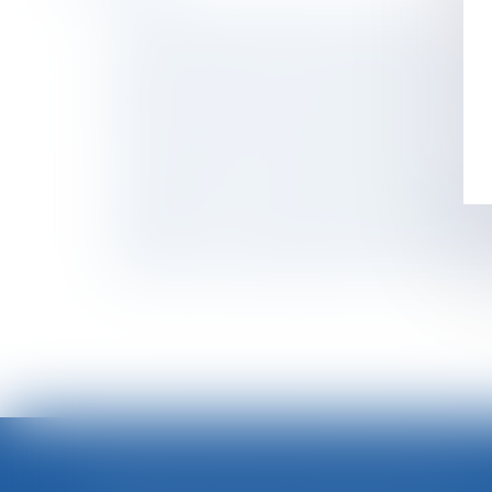
La commission mixte paritaire adopte le projet
Le titre-mobilité est enfin sur la route
Sécurité sociale : tous les changements au 1e
Wish reste exclu des recherches Google en Fr
Hériter dans une famille recomposée
En cas de divorce, l’un des époux peut devoir
Un décret permet l’entrée en vigueur du titre
Harcèlement : un dispositif de signalement mi
Donation : voici ce que vous avez le droit de
Achat ou vente à un particulier sur internet : 
<<
FORTES CHALEURS : MESURES DE PRÉVENTION ET ACTIONS DE L'INSPECTION DU TRAVAIL