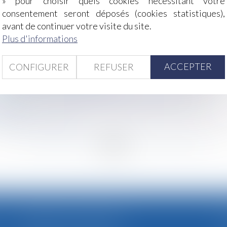
» pour choisir quels cookies nécessitant votre
 de loi relatif à la protection des enfants
consentement seront déposés (cookies statistiques),
avant de continuer votre visite du site.
r janvier 2022
Plus d'informations
ance, l’appel est refusé
ACCEPTER
CONFIGURER
REFUSER
 rembourser des APL à l’autre
-mobilités le 1er janvier 2022
s en place au sein des services du premier ministre
 donner
quels sont vos droits ?
<
...
137
138
139
140
141
142
143
...
>
CABINET SECONDAIRE