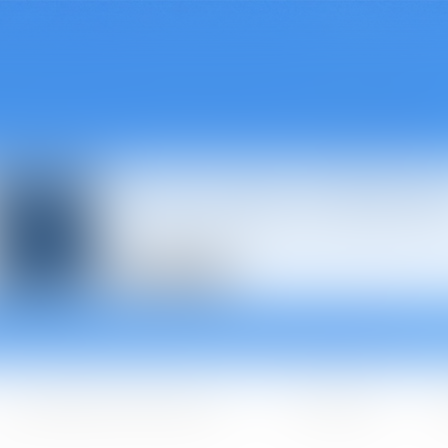
Avocats à Épina
Les domaines d'intervention
Les + BGBJ
A