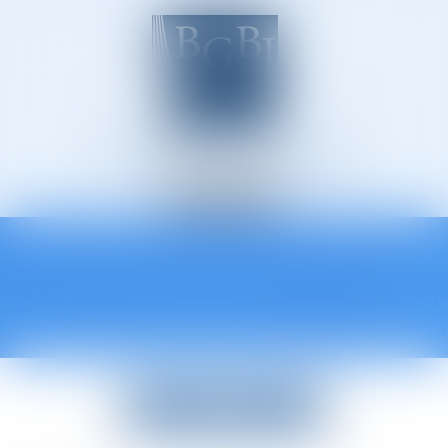
Avocats à Épinal
Ouvrir
le