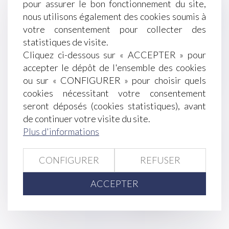
pour assurer le bon fonctionnement du site,
conséquence sur le délais d'action en restitution
nous utilisons également des cookies soumis à
L’obligation de prévention des risques
votre consentement pour collecter des
professionnels est distincte de la prohibition des
statistiques de visite.
agissements de harcèlement moral
Cliquez ci-dessous sur « ACCEPTER » pour
Financer ou améliorer de ses deniers un
accepter le dépôt de l'ensemble des cookies
logement indivis n’est pas contribuer aux charges
ou sur « CONFIGURER » pour choisir quels
du mariage
cookies nécessitant votre consentement
Quelle prime d’intéressement pour le salarié en
seront déposés (cookies statistiques), avant
congé de reclassement ?
de continuer votre visite du site.
Succession et annulation d’un testament
Plus d'informations
Rupture brutale des relations commerciales
établie par un ensemble de sociétés
Projet de loi pouvoir d’achat : le point sur les
CONFIGURER
REFUSER
mesures intéressant les employeurs
ACCEPTER
<<
<
...
121
122
123
124
125
126
127
...
>
>>