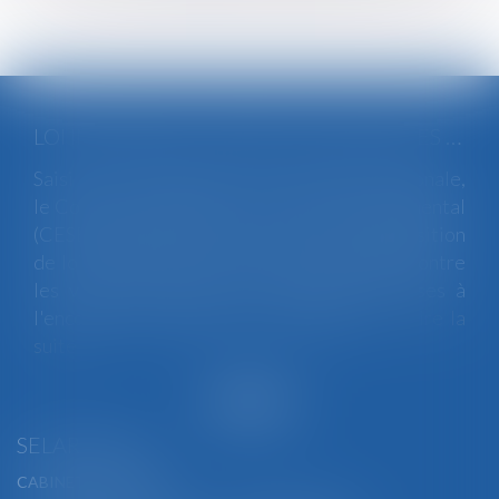
LOI INTÉGRALE CONTRE LES VIOLENCES SEXISTES ET SEXUELLES : LE CESE POSE LES CONDITIONS DE RÉUSSITE DE LA FUTURE LOI
Saisi par la Présidente de l'Assemblée nationale,
le Conseil économique, social et environnemental
(CESE) a adopté ce jour son avis sur la proposition
de loi visant à lutter de manière intégrale contre
les violences sexistes et sexuelles commises à
l'encontre des femmes et des enfants...
Lire la
suite
SELARL BGBJ
CABINET PRINCIPAL