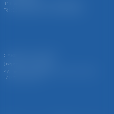
11 Place Edmond Henry - 88000 ÉPINAL
Tél : 03 29 82 29 04 - Fax : 03 29 64 06 84
CABINET SECONDAIRE
(uniquement sur rendez-vous)
49, rue Thiers - 88100 SAINT-DIÉ DES VOSGES
Tél : 03 29 56 15 98