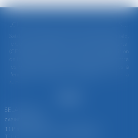
LOI INTÉGRALE CONTRE LES VIOLENCES SEXISTES ET SEXUELLES : LE CESE POSE LES CONDITIONS DE RÉUSSITE DE LA FUTURE LOI
Saisi par la Présidente de l'Assemblée nationale,
le Conseil économique, social et environnemental
(CESE) a adopté ce jour son avis sur la proposition
de loi visant à lutter de manière intégrale contre
les violences sexistes et sexuelles commises à
l'encontre des femmes et des enfants...
Lire la
suite
SELARL BGBJ
CABINET PRINCIPAL
11 Place Edmond Henry - 88000 ÉPINAL
Tél : 03 29 82 29 04 - Fax : 03 29 64 06 84