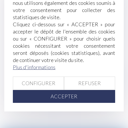
nous utilisons également des cookies soumis à
rétractation s’apprécie à la date d’envoi de la
votre consentement pour collecter des
lettre - Éditions Francis Lefebvre
statistiques de visite.
Quelles sont les règles de gestion du patrimoine
Cliquez ci-dessous sur « ACCEPTER » pour
des mineurs ?
accepter le dépôt de l'ensemble des cookies
La loi sur le secret des affaires menace-t-elle la
ou sur « CONFIGURER » pour choisir quels
liberté d’informer ?
cookies nécessitant votre consentement
Abrogation de la contribution relative à la
seront déposés (cookies statistiques), avant
déclaration des - Éditions Tissot
de continuer votre visite du site.
Travailler par grand froid : que prévoit la loi ?
Plus d'informations
Chèque santé : paramètres de calcul pour 2018
(JUR) Intérêts des sommes allouées à l’épouse
par un jugement de divorce – Gazette du Palais
CONFIGURER
REFUSER
<<
<
...
250
251
252
253
254
255
ACCEPTER
256
...
>
>>