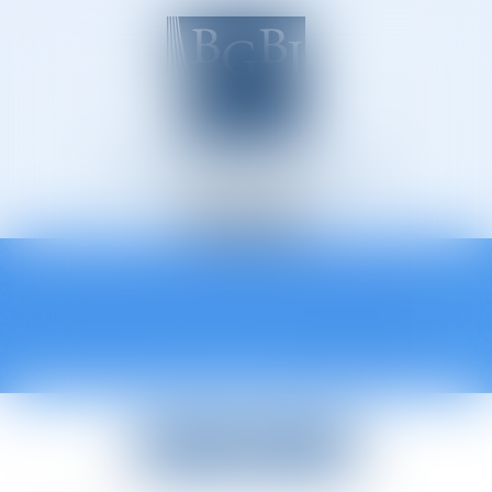
Avocats à Épinal
Ouvrir
le