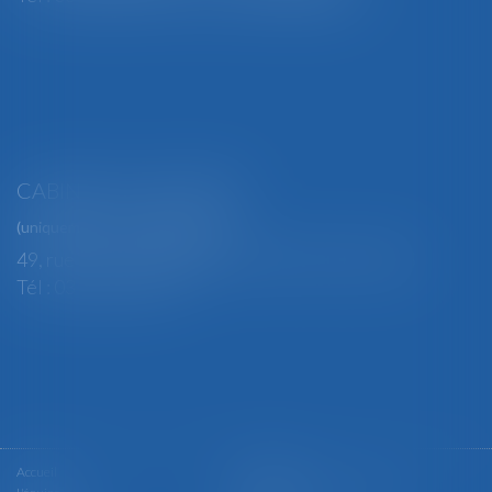
CABINET SECONDAIRE
(uniquement sur rendez-vous)
49, rue Thiers - 88100 SAINT-DIÉ DES VOSGES
Tél : 03 29 56 15 98
Accueil
Le cabinet