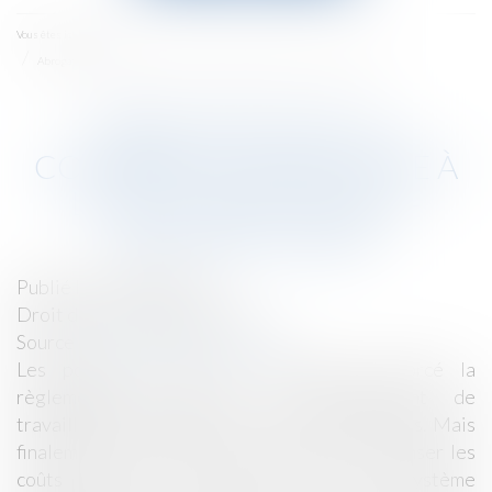
menu
Accueil
Vous êtes ici :
Abrogation de la contribution relative à la déclaration des - Éditions Tissot
ABROGATION DE LA
CONTRIBUTION RELATIVE À
LA DÉCLARATION DES -
ÉDITIONS TISSOT
Publié le :
28/02/2018
Droit du travail - Employeurs
Source :
www2.editions-tissot.fr
Les pouvoir publics ont largement renforcé la
règlementation relative au détachement de
travailleurs étrangers sur le territoire français. Mais
finalement, la contribution destinée à compenser les
coûts relatifs à la mise en place du système